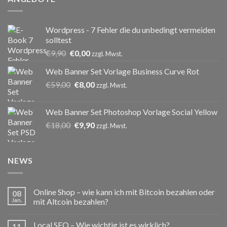
Wordpress - 7 Fehler die du unbedingt vermeiden
solltest
Ursprünglicher
Aktueller
€
9,90
€
0,00
zzgl. Mwst.
Preis
Preis
Web Banner Set Vorlage Business Curve Rot
war:
ist:
Ursprünglicher
Aktueller
€
59,00
€9,90
€
8,00
€0,00.
zzgl. Mwst.
Preis
Preis
war:
ist:
Web Banner Set Photoshop Vorlage Social Yellow
€59,00
€8,00.
Ursprünglicher
Aktueller
€
18,00
€
9,90
zzgl. Mwst.
Preis
Preis
war:
ist:
€18,00
€9,90.
NEWS
Online Shop – wie kann ich mit Bitcoin bezahlen oder
08
Jan.
mit Altcoin bezahlen?
Local SEO – Wie wichtig ist es wirklich?
11