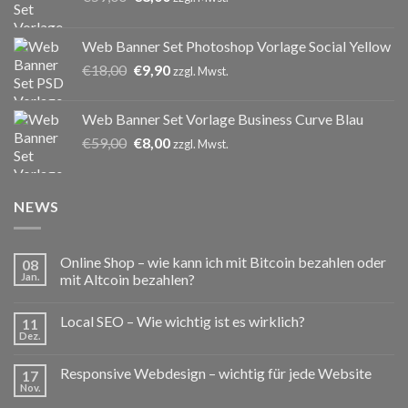
Preis
Preis
war:
ist:
Web Banner Set Photoshop Vorlage Social Yellow
€59,00
€8,00.
Ursprünglicher
Aktueller
€
18,00
€
9,90
zzgl. Mwst.
Preis
Preis
war:
ist:
Web Banner Set Vorlage Business Curve Blau
€18,00
€9,90.
Ursprünglicher
Aktueller
€
59,00
€
8,00
zzgl. Mwst.
Preis
Preis
war:
ist:
€59,00
€8,00.
NEWS
Online Shop – wie kann ich mit Bitcoin bezahlen oder
08
Jan.
mit Altcoin bezahlen?
Local SEO – Wie wichtig ist es wirklich?
11
Dez.
Responsive Webdesign – wichtig für jede Website
17
Nov.