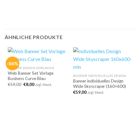
ÄHNLICHE PRODUKTE
-86%
BANNER DESIGN VORLAGEN
Web Banner Set Vorlage
BANNER INDIVIDUELLES DESIGN
Business Curve Blau
Banner individuelles Design
Ursprünglicher
Aktueller
€
59,00
€
8,00
zzgl. Mwst.
Wide Skyscraper (160×600)
Preis
Preis
war:
ist:
€
59,00
zzgl. Mwst.
€59,00
€8,00.