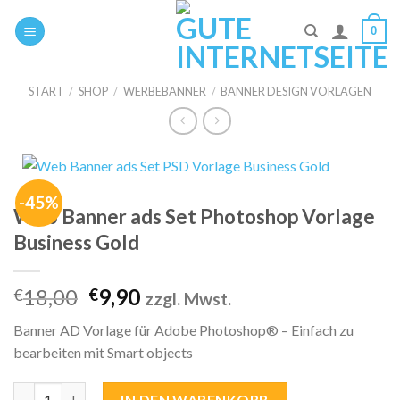
Zum
0
Inhalt
springen
START
/
SHOP
/
WERBEBANNER
/
BANNER DESIGN VORLAGEN
-45%
Web Banner ads Set Photoshop Vorlage
Business Gold
Ursprünglicher
Aktueller
18,00
9,90
€
€
zzgl. Mwst.
Preis
Preis
Banner AD Vorlage für Adobe Photoshop® – Einfach zu
war:
ist:
bearbeiten mit Smart objects
€18,00
€9,90.
Web Banner ads Set Photoshop Vorlage Business Gold Menge
IN DEN WARENKORB