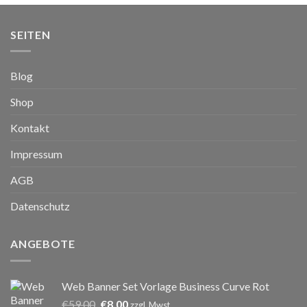
SEITEN
Blog
Shop
Kontakt
Impressum
AGB
Datenschutz
ANGEBOTE
Web Banner Set Vorlage Business Curve Rot
Ursprünglicher
Aktueller
€
59,00
€
8,00
zzgl. Mwst.