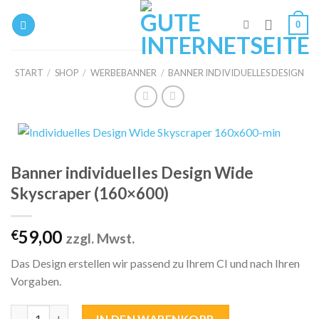
Zum
0
Inhalt
springen
START
/
SHOP
/
WERBEBANNER
/
BANNER INDIVIDUELLES DESIGN
Banner individuelles Design Wide
Skyscraper (160×600)
59,00
€
zzgl. Mwst.
Das Design erstellen wir passend zu Ihrem CI und nach Ihren
Vorgaben.
Banner individuelles Design Wide Skyscraper (160x600) Menge
IN DEN WARENKORB