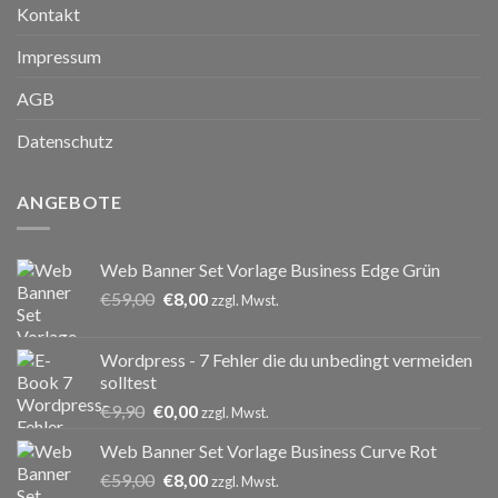
Kontakt
Impressum
AGB
Datenschutz
ANGEBOTE
Web Banner Set Vorlage Business Edge Grün
Ursprünglicher
Aktueller
€
59,00
€
8,00
zzgl. Mwst.
Preis
Preis
war:
ist:
Wordpress - 7 Fehler die du unbedingt vermeiden
€59,00
€8,00.
solltest
Ursprünglicher
Aktueller
€
9,90
€
0,00
zzgl. Mwst.
Preis
Preis
Web Banner Set Vorlage Business Curve Rot
war:
ist:
Ursprünglicher
Aktueller
€
59,00
€9,90
€
8,00
€0,00.
zzgl. Mwst.