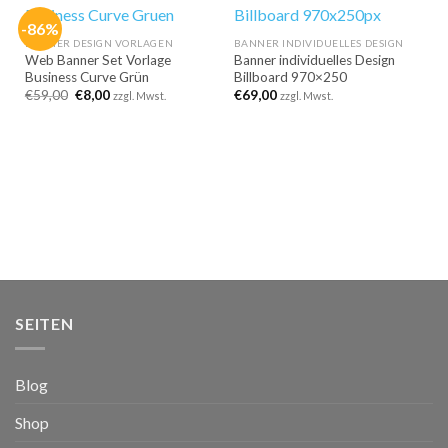
-86%
BANNER DESIGN VORLAGEN
BANNER INDIVIDUELLES DESIGN
Web Banner Set Vorlage
Banner individuelles Design
Business Curve Grün
Billboard 970×250
Ursprünglicher
Aktueller
€
59,00
€
8,00
€
69,00
zzgl. Mwst.
zzgl. Mwst.
Preis
Preis
war:
ist:
€59,00
€8,00.
SEITEN
Blog
Shop