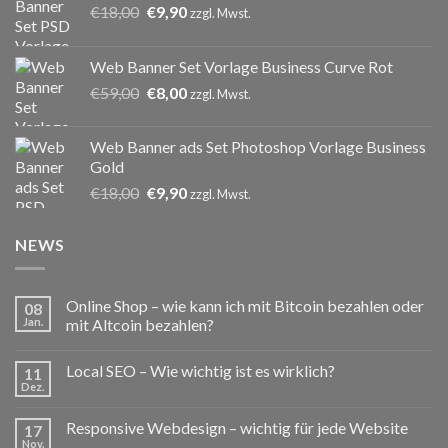
Ursprünglicher
Aktueller
€
18,00
€
9,90
zzgl. Mwst.
Preis
Preis
war:
ist:
Web Banner Set Vorlage Business Curve Rot
€18,00
€9,90.
Ursprünglicher
Aktueller
€
59,00
€
8,00
zzgl. Mwst.
Preis
Preis
war:
ist:
Web Banner ads Set Photoshop Vorlage Business
€59,00
€8,00.
Gold
Ursprünglicher
Aktueller
€
18,00
€
9,90
zzgl. Mwst.
Preis
Preis
war:
ist:
NEWS
€18,00
€9,90.
Online Shop – wie kann ich mit Bitcoin bezahlen oder
08
Jan.
mit Altcoin bezahlen?
Local SEO – Wie wichtig ist es wirklich?
11
Dez.
Responsive Webdesign – wichtig für jede Website
17
Nov.